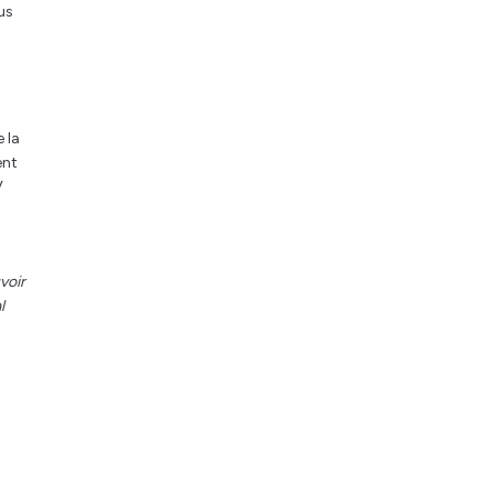
us
 la
ent
V
voir
l