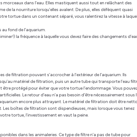
ts morceaux dans l’eau. Elles mastiquent aussi tout en relâchant des
me de la nourriture lorsqu’elles avalent. De plus, elles défèquent quasi
e tortue dans un contenant séparé, vous ralentirez la vitesse à laquel
s au fond de l’aquarium.
éliminer!) la fréquence à laquelle vous devez faire des changements d’ea
es de filtration pouvant s’accrocher à l’extérieur de l’aquarium. Ils
u’au matériel de filtration, puis un autre tube qui transporte l’eau filt
doit être protégé pour éviter que votre tortue l’endommage. Vous pouvez
tificielles. Le retour d’eau n’a pas besoin d’être nécessairement sous l
uarium encore plus attrayant. Le matériel de filtration doit être nett
t. Les boîtes de filtration sont dispendieuses, mais lorsque vous tenez
tre tortue, l’investissement en vaut la peine.
ponibles dans les animaleries. Ce type de filtre n’a pas de tube pour