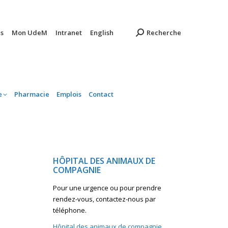
ambulatoire
Pharmacie
Emplois
Contact
s
Mon UdeM
Intranet
English
Recherche
e
Pharmacie
Emplois
Contact
HÔPITAL DES ANIMAUX DE
COMPAGNIE
Pour une urgence ou pour prendre
rendez-vous, contactez-nous par
téléphone.
Hôpital des animaux de compagnie