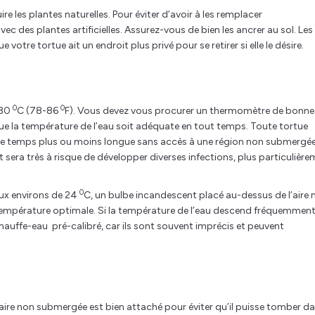
 les plantes naturelles. Pour éviter d’avoir à les remplacer
 des plantes artificielles. Assurez-vous de bien les ancrer au sol. Les
votre tortue ait un endroit plus privé pour se retirer si elle le désire.
0
0
 30
C (78-86
F). Vous devez vous procurer un thermomètre de bonne
r que la température de l’eau soit adéquate en tout temps. Toute tortue
de temps plus ou moins longue sans accès à une région non submergé
sera très à risque de développer diverses infections, plus particulièr
0
aux environs de 24
C, un bulbe incandescent placé au-dessus de l’aire 
 température optimale. Si la température de l’eau descend fréquemmen
chauffe-eau pré-calibré, car ils sont souvent imprécis et peuvent
aire non submergée est bien attaché pour éviter qu’il puisse tomber d