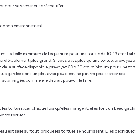
nt pour se sécher et se réchauffer.
et de son environnement.
um. La taille minimum de l’aquarium pour une tortue de 10-13 cm (taill
préférablement plus grand. Si vous avez plus qu’une tortue, prévoyez 
st de la surface disponible, prévoyez 60 x 30 cm minimum pour une tor
rtue gardée dans un plat avec peu d’eau ne pourra pas exercer ses
submergée, comme elle devrait pouvoir le faire.
les tortues, car chaque fois qu’elles mangent, elles font un beau gâchi
votre tortue :
au est salie surtout lorsque les tortues se nourrissent. Elles déchiquet