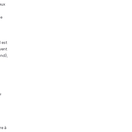
eux
ue
l est
uvent
ond),
u
re à