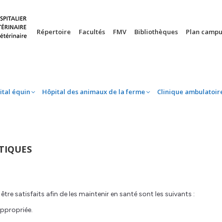
nie
Hôpital équin
Hôpital des animaux de la ferme
Clinique 
Répertoire
Facultés
FMV
Bibliothèques
Plan campu
ital équin
Hôpital des animaux de la ferme
Clinique ambulatoir
TIQUES
re satisfaits afin de les maintenir en santé sont les suivants :
ppropriée.