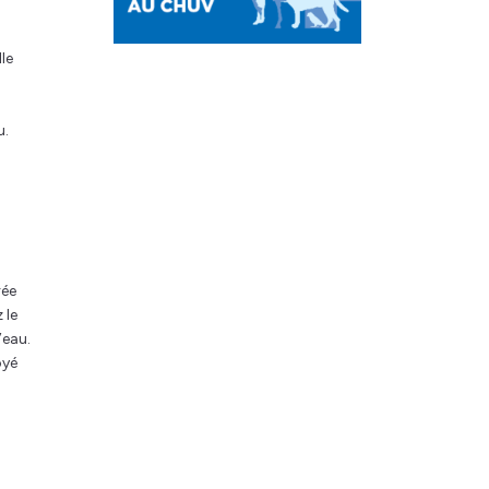
le
u.
rée
 le
’eau.
oyé