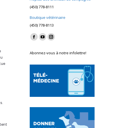
(450) 778-8111
Boutique vétérinaire
(450) 778-8113
Find us on:
Facebook
YouTube
Instagram
page
page
page
e
Abonnez-vous à notre infolettre!
opens
opens
opens
au
in
in
in
tue
new
new
new
window
window
window
s.
tent