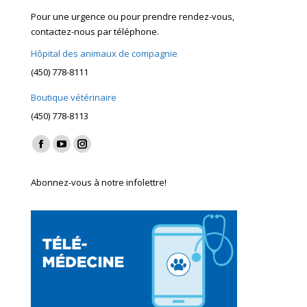
Pour une urgence ou pour prendre rendez-vous,
contactez-nous par téléphone.
Hôpital des animaux de compagnie
(450) 778-8111
Boutique vétérinaire
(450) 778-8113
Find us on:
Facebook
YouTube
Instagram
page
page
page
Abonnez-vous à notre infolettre!
opens
opens
opens
in
in
in
new
new
new
window
window
window