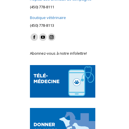
(450) 778-8111
Boutique vétérinaire
(450) 778-8113
Find us on:
Facebook
YouTube
Instagram
page
page
page
Abonnez-vous à notre infolettre!
opens
opens
opens
in
in
in
new
new
new
window
window
window