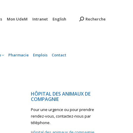
ambulatoire
Pharmacie
Emplois
Contact
s
Mon UdeM
Intranet
English
Recherche
e
Pharmacie
Emplois
Contact
HÔPITAL DES ANIMAUX DE
COMPAGNIE
Pour une urgence ou pour prendre
rendez-vous, contactez-nous par
téléphone.
Hôpital des animaux de compagnie