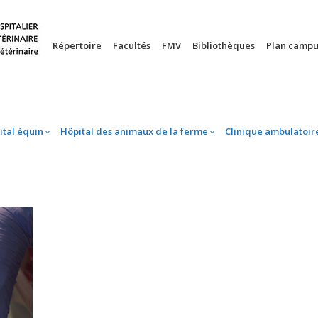
nie
Hôpital équin
Hôpital des animaux de la ferme
Clinique 
Répertoire
Facultés
FMV
Bibliothèques
Plan campu
ital équin
Hôpital des animaux de la ferme
Clinique ambulatoir