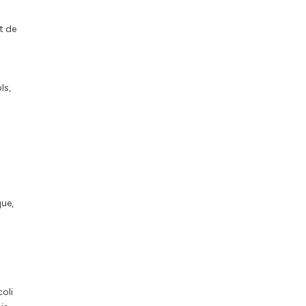
nt de
ls,
que,
coli