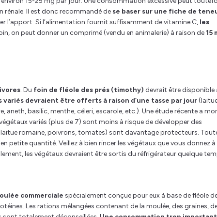
d’environ 15-25 mg par jour. Une consommation excessive peut toutefo
on rénale. Il est donc recommandé de
se baser sur une fiche de tene
r l’apport. Si l’alimentation fournit suffisamment de vitamine C,
les
soin, on peut donner un comprimé (vendu en animalerie) à raison de
15 
ivores
. Du
foin de fléole des prés (timothy)
devrait être disponible 
variés devraient être offerts à raison d’une tasse par jour
(laitu
e, aneth, basilic, menthe, céleri, escarole, etc.). Une étude récente a mo
végétaux variés (plus de 7) sont moins à risque de développer des
u (laitue romaine, poivrons, tomates) sont davantage protecteurs. Tout
 en petite quantité. Veillez à bien rincer les végétaux que vous donnez à
éalement, les végétaux devraient être sortis du réfrigérateur quelque te
oulée
commerciale
spécialement conçue pour eux à base de fléole d
otéines. Les rations mélangées contenant de la moulée, des graines, d
és sont totalement déconseillées.
Une consommation trop importan