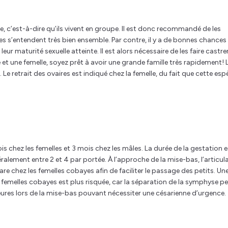
, c’est-à-dire qu’ils vivent en groupe. Il est donc recommandé de les
es s’entendent très bien ensemble. Par contre, il y a de bonnes chances
r maturité sexuelle atteinte. Il est alors nécessaire de les faire castre
e et une femelle, soyez prêt à avoir une grande famille très rapidement! 
. Le retrait des ovaires est indiqué chez la femelle, du fait que cette esp
 chez les femelles et 3 mois chez les mâles. La durée de la gestation e
ralement entre 2 et 4 par portée. À l’approche de la mise-bas, l’articul
are chez les femelles cobayes afin de faciliter le passage des petits. Un
femelles cobayes est plus risquée, car la séparation de la symphyse p
ures lors de la mise-bas pouvant nécessiter une césarienne d’urgence.