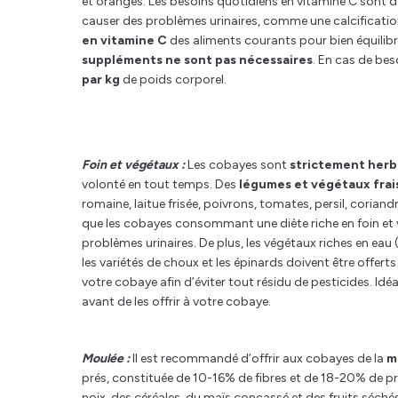
et oranges. Les besoins quotidiens en vitamine C sont 
causer des problèmes urinaires, comme une calcificati
en vitamine C
des aliments courants pour bien équilibre
suppléments ne sont pas nécessaires
. En cas de be
par kg
de poids corporel.
Foin et végétaux :
Les cobayes sont
strictement herb
volonté en tout temps. Des
légumes et végétaux frais 
romaine, laitue frisée, poivrons, tomates, persil, coriandr
que les cobayes consommant une diète riche en foin et 
problèmes urinaires. De plus, les végétaux riches en ea
les variétés de choux et les épinards doivent être offerts
votre cobaye afin d’éviter tout résidu de pesticides. Id
avant de les offrir à votre cobaye.
Moulée :
Il est recommandé d’offrir aux cobayes de la
m
prés, constituée de 10-16% de fibres et de 18-20% de pr
noix, des céréales, du maïs concassé et des fruits séch