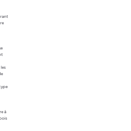
urant
tre
ge
nt
 les
de
 type
re à
 bois