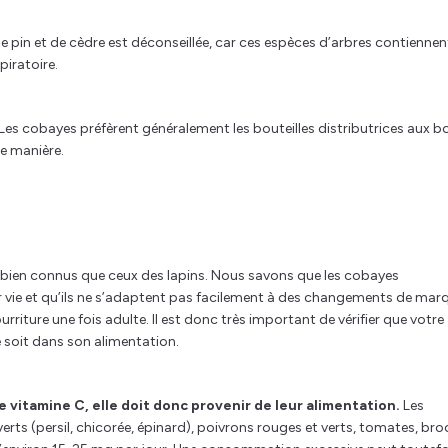
re de pin et de cèdre est déconseillée, car ces espèces d’arbres contienne
spiratoire.
Les cobayes préfèrent généralement les bouteilles distributrices aux bo
e manière.
 bien connus que ceux des lapins. Nous savons que les cobayes
r vie et qu’ils ne s’adaptent pas facilement à des changements de mar
rriture une fois adulte. Il est donc très important de vérifier que votre
 soit dans son alimentation.
 vitamine C, elle doit donc provenir de leur alimentation.
Les
verts (persil, chicorée, épinard), poivrons rouges et verts, tomates, bro