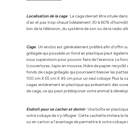
Localisation de la cage
: La cage devrait être située dans
d’air et pas trop chaud (idéalement 30 à 60% d’humidité
loin de la télévision, du système de son ou de la radio afi
Cage
: Un enclos est généralement préféré afin d’offrir
grillagée qui possède un fond en plastique peut égaleme
sous supervision pour pouvoir faire de l’exercice. Le fon
(couvertures, tapis en mousse, litière de papier recyclé) 
fonds de cage grillagés qui pourraient blesser les patt
100 cm X 55 cm X 45 cm pour un seul cobaye. Plus la cag
cages entièrement en plastique qui présentent des ouvertu
de cage, ce qui peut prédisposer votre animal à dévelo
Endroit pour se cacher et dormir
: Une boîte en plastiqu
votre cobaye de s’y réfugier. Cette cachette imitera le t
ou en carton a l’avantage de permettre à votre cobaye 