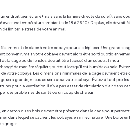
 un endroit bien éclairé (mais sans la lumière directe du soleil), sans co
 avec une température ambiante de 18 à 26 °C). De plus, elle devrait ê
n de limiter le stress de votre animal.
 suffisamment de place à votre cobaye pour se déplacer. Une grande ca
nt convenir, mais votre cobaye devrait alors être sorti quotidienneme
d de la cage ou de l’enclos devrait être tapissé d’un substrat mou
changé de manière régulière, surtout lorsqu’il est humide ou sale. Évitez
es de votre cobaye. Les dimensions minimales de la cage devraient être 
e sera grande, mieux ce sera pour votre cobaye. Évitez à tout prix les
res pour la ventilation. Il n’y a pas assez de circulation d’air dans ce
pper des problèmes de santé ou un coup de chaleur.
e, en carton ou en bois devrait être présente dans la cage pour permett
errier dans lequel se cachent les cobayes en milieu naturel. Une boîte en
de gruger.