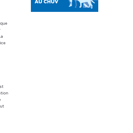
 que
r
La
èce
st
ation
e
eut