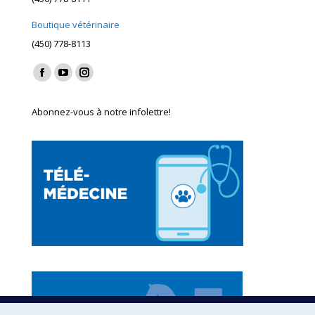
Boutique vétérinaire
(450) 778-8113
Find us on:
Facebook
YouTube
Instagram
page
page
page
Abonnez-vous à notre infolettre!
opens
opens
opens
in
in
in
new
new
new
window
window
window