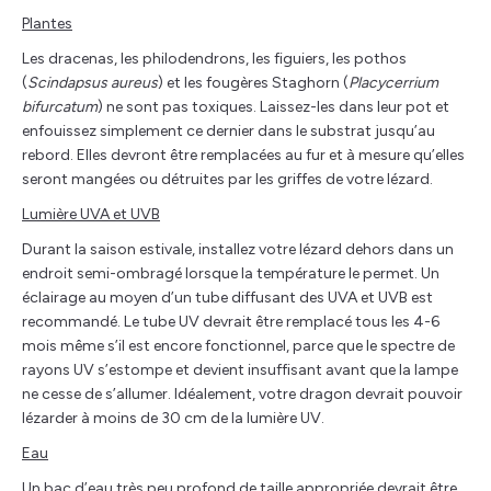
Plantes
Les dracenas, les philodendrons, les figuiers, les pothos
(
Scindapsus aureus
) et les fougères Staghorn (
Placycerrium
bifurcatum
) ne sont pas toxiques. Laissez-les dans leur pot et
enfouissez simplement ce dernier dans le substrat jusqu’au
rebord. Elles devront être remplacées au fur et à mesure qu’elles
seront mangées ou détruites par les griffes de votre lézard.
Lumière UVA et UVB
Durant la saison estivale, installez votre lézard dehors dans un
endroit semi-ombragé lorsque la température le permet. Un
éclairage au moyen d’un tube diffusant des UVA et UVB est
recommandé. Le tube UV devrait être remplacé tous les 4-6
mois même s’il est encore fonctionnel, parce que le spectre de
rayons UV s’estompe et devient insuffisant avant que la lampe
ne cesse de s’allumer. Idéalement, votre dragon devrait pouvoir
lézarder à moins de 30 cm de la lumière UV.
Eau
Un bac d’eau très peu profond de taille appropriée devrait être