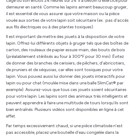
cage ou son enclos 24 heures sur 24. Il a besoin d’exercice pour
demeurer en santé. Comme les lapins aiment beaucoup gruger,
il est essentiel de vous assurer que votre maison ou la pièce
vouée aux sorties de votre lapin soit sécuritaire (ex.: pas d’accès
aux fils électriques ou à des plantes toxiques).
Il est important de mettre des jouets à la disposition de votre
lapin. Offrez-lui différents objets à gruger tels que des boîtes de
carton, des rouleaux de papier essuie-main, des bouts de bois
(préalablement stérilisés au four à 300°F pour 30 min). Évitez
de donner des branches de cerisiers, de pêchers, d’abricotiers,
de pruniers et de séquoias, car elles sont toxiques pour votre
lapin. Vous pouvez aussi lui donner des jouets interactifs pour
lapin ou pour chat (moulée mise dans une balle SlimCat® par
exemple). Assurez-vous que tous ces jouets soient sécuritaires
pour votre lapin. Les lapins sont des animaux très intelligents et
peuvent apprendre à faire une multitude de tours lorsqu’ils sont
bien entraînés. Plusieurs vidéos sont disponibles en ligne à cet
effet.
Par temps excessivement chaud, si une pièce climatisée n’est
pas accessible, placez une bouteille d’eau congelée dans la