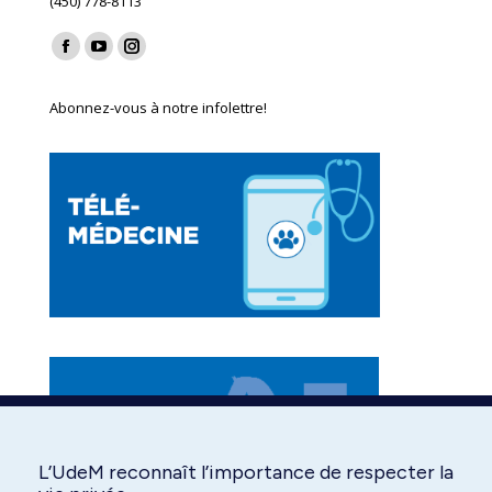
(450) 778-8113
Find us on:
Facebook
YouTube
Instagram
page
page
page
Abonnez-vous à notre infolettre!
opens
opens
opens
in
in
in
new
new
new
window
window
window
L’UdeM reconnaît l’importance de respecter la