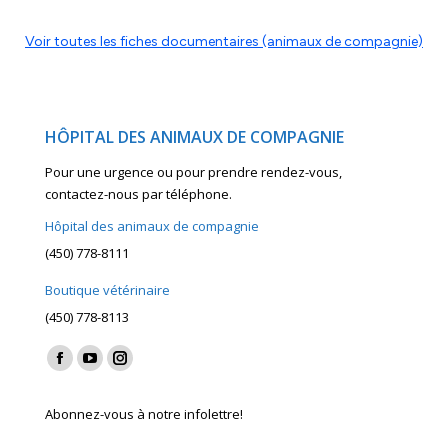
Voir toutes les fiches documentaires (animaux de compagnie)
HÔPITAL DES ANIMAUX DE COMPAGNIE
Pour une urgence ou pour prendre rendez-vous,
contactez-nous par téléphone.
Hôpital des animaux de compagnie
(450) 778-8111
Boutique vétérinaire
(450) 778-8113
Find us on:
Facebook
YouTube
Instagram
page
page
page
Abonnez-vous à notre infolettre!
opens
opens
opens
in
in
in