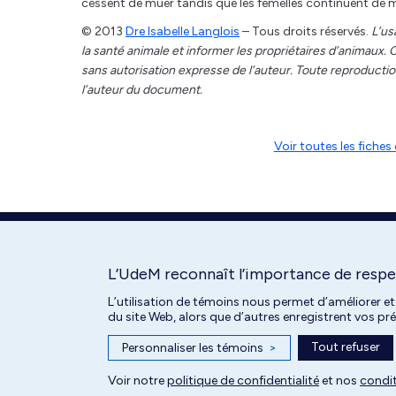
cessent de muer tandis que les femelles continuent de m
© 2013
Dre Isabelle Langlois
– Tous droits réservés.
L’us
la santé animale et informer les propriétaires d’animaux
sans autorisation expresse de l’auteur. Toute reproduction
l’auteur du document.
Voir toutes les fich
L’UdeM reconnaît l’importance de respec
L’utilisation de témoins nous permet d’améliorer et
du site Web, alors que d’autres enregistrent vos p
Tout refuser
Personnaliser les témoins
>
Tous droits réservés | Centre hospitalier universitaire vétérinaire de l'
Voir notre
politique de confidentialité
et nos
condit