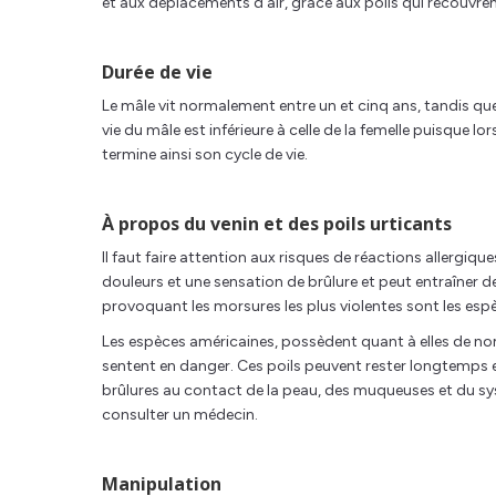
et aux déplacements d’air, grâce aux poils qui recouvren
Durée de vie
Le mâle vit normalement entre un et cinq ans, tandis que 
vie du mâle est inférieure à celle de la femelle puisque lor
termine ainsi son cycle de vie.
À propos du venin et des poils urticants
Il faut faire attention aux risques de réactions allergi
douleurs et une sensation de brûlure et peut entraîner d
provoquant les morsures les plus violentes sont les espè
Les espèces américaines, possèdent quant à elles de nomb
sentent en danger. Ces poils peuvent rester longtemps en
brûlures au contact de la peau, des muqueuses et du syst
consulter un médecin.
Manipulation