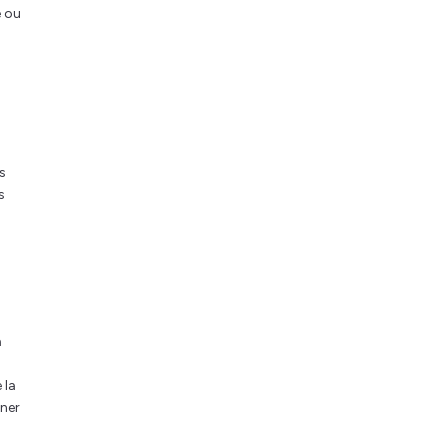
e ou
s
s
a
 la
nner