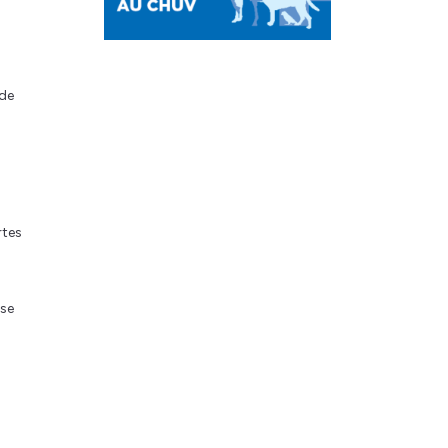
 de
rtes
 se