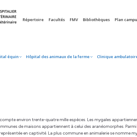
nie
Hôpital équin
Hôpital des animaux de la ferme
Clinique 
Répertoire
Facultés
FMV
Bibliothèques
Plan campu
ital équin
Hôpital des animaux de la ferme
Clinique ambulatoir
i compte environ trente-quatre mille espèces. Les mygales appartienne
ommunes de maisons appartiennent à celui des aranéomorphes. Parmi 
s représentée en captivité. La plus commune en animalerie se nomme m