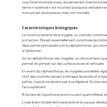
rosy (Grammostola rosea, anciennement Grammostola spatu
terme « tarentule » est incorrect puisque la véritable tar
morsure est douloureuse, mais non mortelle.
Caractéristiques biologiques
La structure externe de la mygale, ou cuticule, constitue
protection. Elle est essentiellement constituée de chitine
deux parties principales soit le céphalothorax, qui corr
à l’abdomen.
Sur le céphalothorax des mygales, on retrouve leurs qua
permet de grimper sur des surfaces lisses et verticales.
En avant du céphalothorax, les mygales possèdent égalem
sont des crochets servant à attraper les proies et à inj
pattes, mais ils ne servent pas à se déplacer. Ils intervi
l’accouplement.
À l’arrière de l’opisthosome se trouvent quatre filières, l
L’ouïe étant totalement inexistante et la vue peu dévelo