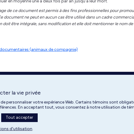
uer en moyenne une à deux fois par an jusqu’à leur mort.
age de ce document est permis à des fins professionnelles pour promou
. Ce document ne peut en aucun cas être utilisé dans un cadre commercia
 doit être intégrale, sans modification et elle doit mentionner le nom de
es documentaires (animaux de compagnie)
ter la vie privée
 de personnaliser votre expérience Web. Certains témoins sont obligato
références. En acceptant tout, vous consentez à notre utilisation de t
Tout accepter
Université de Montréal | 2026
ions d’utilisation
.