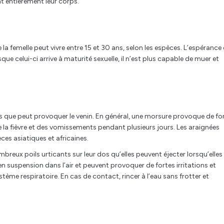
t entièrement leur corps.
la femelle peut vivre entre 15 et 30 ans, selon les espèces. L’espérance
sque celui-ci arrive à maturité sexuelle, il n’est plus capable de muer et
ques que peut provoquer le venin. En général, une morsure provoque de fo
e la fièvre et des vomissements pendant plusieurs jours. Les araignées
ces asiatiques et africaines.
reux poils urticants sur leur dos qu’elles peuvent éjecter lorsqu’elles
 suspension dans l’air et peuvent provoquer de fortes irritations et
ème respiratoire. En cas de contact, rincer à l’eau sans frotter et