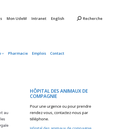
ambulatoire
Pharmacie
Emplois
Contact
s
Mon UdeM
Intranet
English
Recherche
e
Pharmacie
Emplois
Contact
HÔPITAL DES ANIMAUX DE
COMPAGNIE
Pour une urgence ou pour prendre
rendez-vous, contactez-nous par
nt au
téléphone.
les
ygale
Hôpital des animaux de compagnie