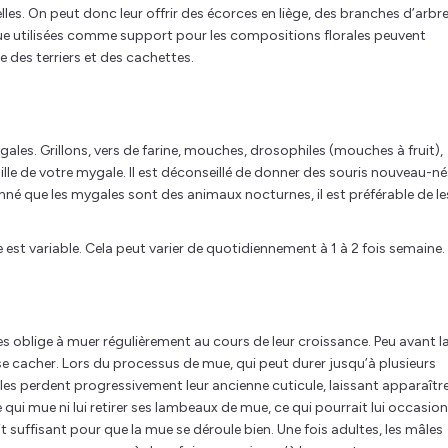
lles. On peut donc leur offrir des écorces en liège, des branches d’arbr
ue utilisées comme support pour les compositions florales peuvent
e des terriers et des cachettes.
gales. Grillons, vers de farine, mouches, drosophiles (mouches à fruit),
aille de votre mygale. Il est déconseillé de donner des souris nouveau-né
onné que les mygales sont des animaux nocturnes, il est préférable de le
 est variable. Cela peut varier de quotidiennement à 1 à 2 fois semaine.
es oblige à muer régulièrement au cours de leur croissance. Peu avant l
se cacher. Lors du processus de mue, qui peut durer jusqu’à plusieurs
lles perdent progressivement leur ancienne cuticule, laissant apparaître
e qui mue ni lui retirer ses lambeaux de mue, ce qui pourrait lui occasio
it suffisant pour que la mue se déroule bien. Une fois adultes, les mâles