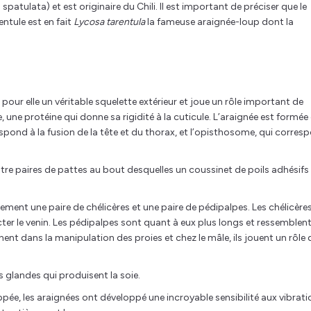
lata) et est originaire du Chili. Il est important de préciser que le
entule est en fait
Lycosa tarentula
la fameuse araignée-loup dont la
 pour elle un véritable squelette extérieur et joue un rôle important de
, une protéine qui donne sa rigidité à la cuticule. L’araignée est formée
espond à la fusion de la tête et du thorax, et l’opisthosome, qui corres
tre paires de pattes au bout desquelles un coussinet de poils adhésifs 
ent une paire de chélicères et une paire de pédipalpes. Les chélicère
ecter le venin. Les pédipalpes sont quant à eux plus longs et ressemblen
ennent dans la manipulation des proies et chez le mâle, ils jouent un rôle
es glandes qui produisent la soie.
ppée, les araignées ont développé une incroyable sensibilité aux vibrat