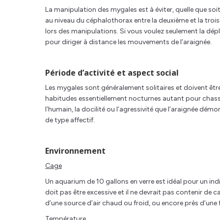
La manipulation des mygales est à éviter, quelle que soit l’
au niveau du céphalothorax entre la deuxième et la tro
lors des manipulations. Si vous voulez seulement la dépl
pour diriger à distance les mouvements de l’araignée.
Période d’activité et aspect social
Les mygales sont généralement solitaires et doivent être
habitudes essentiellement nocturnes autant pour chasser,
l’humain, la docilité ou l’agressivité que l’araignée démon
de type affectif.
Environnement
Cage
Un aquarium de 10 gallons en verre est idéal pour un indiv
doit pas être excessive et il ne devrait pas contenir de
d’une source d’air chaud ou froid, ou encore près d’une 
Température