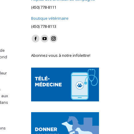
(450) 778-8111
Boutique vétérinaire
(450) 778-8113
Find us on:
Facebook
YouTube
Instagram
page
page
page
 de
Abonnez-vous à notre infolettre!
pond
opens
opens
opens
in
in
in
new
new
new
leur
window
window
window
s
t aux
 dans
ions