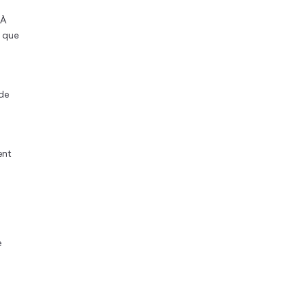
 À
t que
 de
ent
e