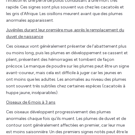
l’intestin et une perte de poids conduisant à une mort très
rapide. Ces signes sont plus souvent vus chez les cacatoès et
les gris d’Afrique. Les oisillons meurent avant que des plumes
anormales apparaissent.
Juvéniles durant leur première mue, après le remplacement du
duvet de naissance
Ces oiseaux vont généralement présenter de l’abattement plus
ou moins long, puis les plumes en développement se cassent et
plient, présentent des hémorragies et tombent de façon
précoce. Le manque de poudre sur les plumes peut être un signe
avant-coureur, mais cela est difficile à juger car les jeunes en
ont moins que les adultes. Les anomalies au niveau des plumes
sont souvent très subtiles chez certaines espèces (cacatoès à
huppe jaune, inséparables).
Oiseaux de 6 mois à 3 ans
Ces oiseaux développent progressivement des plumes
anormales chaque fois qu’ils muent. Les plumes de duvet et de
contour sont généralement affectées en premier, car leur mue
est moins saisonnière. Un des premiers signes notés peut être le