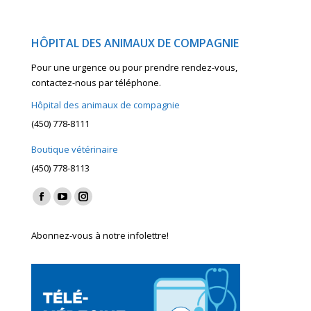
HÔPITAL DES ANIMAUX DE COMPAGNIE
Pour une urgence ou pour prendre rendez-vous,
contactez-nous par téléphone.
Hôpital des animaux de compagnie
(450) 778-8111
Boutique vétérinaire
(450) 778-8113
Find us on:
Facebook
YouTube
Instagram
page
page
page
Abonnez-vous à notre infolettre!
opens
opens
opens
in
in
in
new
new
new
window
window
window