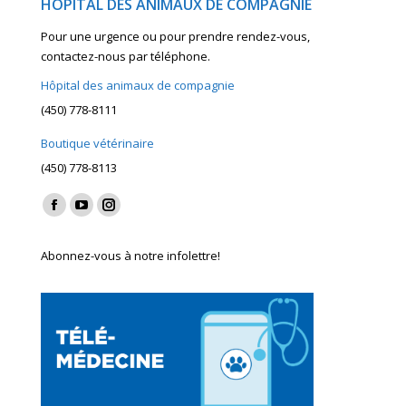
HÔPITAL DES ANIMAUX DE COMPAGNIE
Pour une urgence ou pour prendre rendez-vous,
contactez-nous par téléphone.
Hôpital des animaux de compagnie
(450) 778-8111
Boutique vétérinaire
(450) 778-8113
Find us on:
Facebook
YouTube
Instagram
page
page
page
Abonnez-vous à notre infolettre!
opens
opens
opens
in
in
in
new
new
new
window
window
window