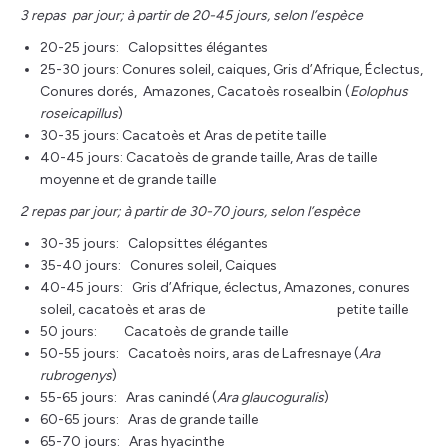
3 repas par jour; à partir de 20-45 jours, selon l’espèce
20-25 jours: Calopsittes élégantes
25-30 jours: Conures soleil, caiques, Gris d’Afrique, Éclectus,
Conures dorés, Amazones, Cacatoès rosealbin (
Eolophus
roseicapillus
)
30-35 jours: Cacatoès et Aras de petite taille
40-45 jours: Cacatoès de grande taille, Aras de taille
moyenne et de grande taille
2 repas par jour; à partir de 30-70 jours, selon l’espèce
30-35 jours: Calopsittes élégantes
35-40 jours: Conures soleil, Caiques
40-45 jours: Gris d’Afrique, éclectus, Amazones, conures
soleil, cacatoès et aras de petite taille
50 jours: Cacatoès de grande taille
50-55 jours: Cacatoès noirs, aras de Lafresnaye (
Ara
rubrogenys
)
55-65 jours: Aras canindé (
Ara glaucoguralis
)
60-65 jours: Aras de grande taille
65-70 jours: Aras hyacinthe