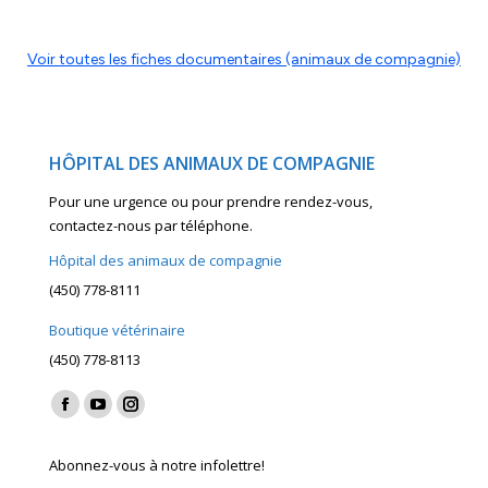
Voir toutes les fiches documentaires (animaux de compagnie)
HÔPITAL DES ANIMAUX DE COMPAGNIE
Pour une urgence ou pour prendre rendez-vous,
contactez-nous par téléphone.
Hôpital des animaux de compagnie
(450) 778-8111
Boutique vétérinaire
(450) 778-8113
Find us on:
Facebook
YouTube
Instagram
page
page
page
Abonnez-vous à notre infolettre!
opens
opens
opens