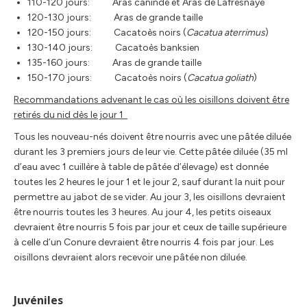
110-120 jours: Aras canindé et Aras de Lafresnaye
120-130 jours: Aras de grande taille
120-150 jours: Cacatoès noirs (
Cacatua aterrimus
)
130-140 jours: Cacatoès banksien
135-160 jours: Aras de grande taille
150-170 jours: Cacatoès noirs (
Cacatua goliath
)
Recommandations advenant le cas où les oisillons doivent être
retirés du nid dès le jour 1
Tous les nouveau-nés doivent être nourris avec une pâtée diluée
durant les 3 premiers jours de leur vie. Cette pâtée diluée (35 ml
d’eau avec 1 cuillère à table de pâtée d’élevage) est donnée
toutes les 2 heures le jour 1 et le jour 2, sauf durant la nuit pour
permettre au jabot de se vider. Au jour 3, les oisillons devraient
être nourris toutes les 3 heures. Au jour 4, les petits oiseaux
devraient être nourris 5 fois par jour et ceux de taille supérieure
à celle d’un Conure devraient être nourris 4 fois par jour. Les
oisillons devraient alors recevoir une pâtée non diluée.
Juvéniles