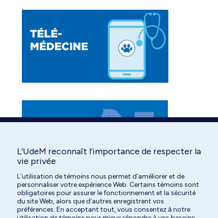
in
in
in
new
new
new
window
window
window
L’UdeM reconnaît l’importance de respecter la
vie privée
L’utilisation de témoins nous permet d’améliorer et de
personnaliser votre expérience Web. Certains témoins sont
obligatoires pour assurer le fonctionnement et la sécurité
du site Web, alors que d’autres enregistrent vos
préférences. En acceptant tout, vous consentez à notre
utilisation de témoins pour mieux répondre à vos besoins.