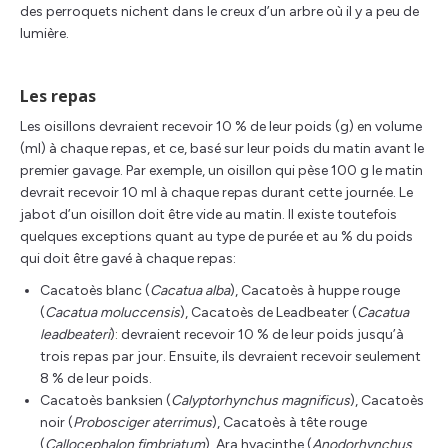
des perroquets nichent dans le creux d’un arbre où il y a peu de
lumière.
Les repas
Les oisillons devraient recevoir 10 % de leur poids (g) en volume
(ml) à chaque repas, et ce, basé sur leur poids du matin avant le
premier gavage. Par exemple, un oisillon qui pèse 100 g le matin
devrait recevoir 10 ml à chaque repas durant cette journée. Le
jabot d’un oisillon doit être vide au matin. Il existe toutefois
quelques exceptions quant au type de purée et au % du poids
qui doit être gavé à chaque repas:
Cacatoès blanc (
Cacatua alba
), Cacatoès à huppe rouge
(
Cacatua moluccensis
), Cacatoès de Leadbeater (
Cacatua
leadbeateri
): devraient recevoir 10 % de leur poids jusqu’à
trois repas par jour. Ensuite, ils devraient recevoir seulement
8 % de leur poids.
Cacatoès banksien (
Calyptorhynchus magnificus
), Cacatoès
noir (
Probosciger aterrimus
), Cacatoès à tête rouge
(
Callocephalon fimbriatum
), Ara hyacinthe (
Anodorhynchus