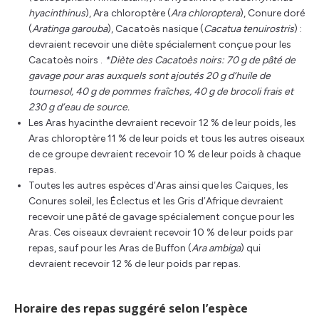
hyacinthinus
), Ara chloroptère (
Ara chloroptera
), Conure doré
(
Aratinga garouba
), Cacatoès nasique (
Cacatua tenuirostris
) :
devraient recevoir une diète spécialement conçue pour les
Cacatoès noirs .
*Diète des Cacatoès noirs: 70 g de pâté de
gavage pour aras auxquels sont ajoutés 20 g d’huile de
tournesol, 40 g de pommes fraîches, 40 g de brocoli frais et
230 g d’eau de source.
Les Aras hyacinthe devraient recevoir 12 % de leur poids, les
Aras chloroptère 11 % de leur poids et tous les autres oiseaux
de ce groupe devraient recevoir 10 % de leur poids à chaque
repas.
Toutes les autres espèces d’Aras ainsi que les Caiques, les
Conures soleil, les Éclectus et les Gris d’Afrique devraient
recevoir une pâté de gavage spécialement conçue pour les
Aras. Ces oiseaux devraient recevoir 10 % de leur poids par
repas, sauf pour les Aras de Buffon (
Ara ambiga
) qui
devraient recevoir 12 % de leur poids par repas.
Horaire des repas suggéré selon l’espèce