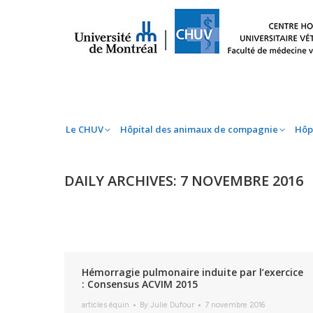
Le CHUV
Hôpital des animaux de compag
Le CHUV
Hôpital des animaux de compagnie
Hôp
DAILY ARCHIVES:
7 NOVEMBRE 2016
Hémorragie pulmonaire induite par l’exercice
: Consensus ACVIM 2015
articles équin
By
Julie Dufour
7 novembre 2016