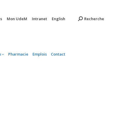
ambulatoire
Pharmacie
Emplois
Contact
s
Mon UdeM
Intranet
English
Recherche
e
Pharmacie
Emplois
Contact