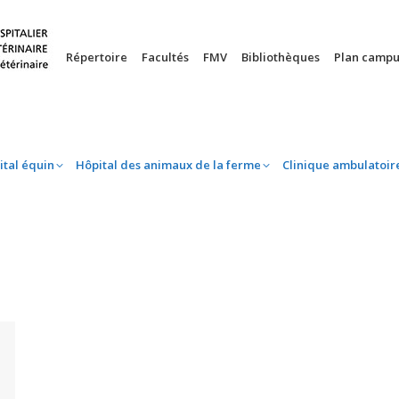
nie
Hôpital équin
Hôpital des animaux de la ferme
Clinique 
Répertoire
Facultés
FMV
Bibliothèques
Plan campu
ital équin
Hôpital des animaux de la ferme
Clinique ambulatoir