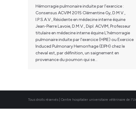
Hémorragie pulmonaire induite par l’exercice :
Consensus ACVIM 2015 Clémentine Gy, D.M.V.,
I.P.S.A.V., Résidente en médecine interne équine
Jean-Pierre Lavoie, D.M.V., Dipl. ACVIM, Professeur
titulaire en médecine interne équine L’hémorragie
pulmonaire induite par l’exercice (HPIE) ou Exercice
Induced Pulmonary Hemorrhage (EIPH) chez le
cheval est, par définition, un saignement en
provenance du poumon qui se…
Tous droits réservés | Centre hospitalier universitaire vétérinaire de l'