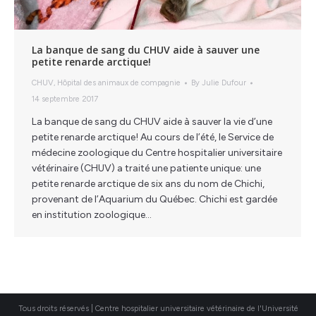
La banque de sang du CHUV aide à sauver une
petite renarde arctique!
CHUV
,
Hôpital des animaux de compagnie
By
Julie Dufour
14 septembre 2017
La banque de sang du CHUV aide à sauver la vie d’une
petite renarde arctique! Au cours de l’été, le Service de
médecine zoologique du Centre hospitalier universitaire
vétérinaire (CHUV) a traité une patiente unique: une
petite renarde arctique de six ans du nom de Chichi,
provenant de l’Aquarium du Québec. Chichi est gardée
en institution zoologique…
Tous droits réservés | Centre hospitalier universitaire vétérinaire de l'Université