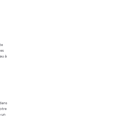
te
Ces
eau à
 dans
otre
e un