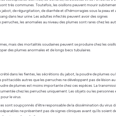
 sont très communes. Toutefois, les oisillons peuvent mourir subiteme
jabot, de régurgitation, de diarrhée et d’hémorragies sous la peau et 
ang dans leur urine. Les adultes infectés peuvent avoir des signes
 perruches, les anomalies au niveau des plumes sont rares chez les aut
mes, mais des mortalités soudaines peuvent se produire chez les oisill
lopper des plumes anormales et de longs becs tubulaires.
xcrété dans les fientes, les sécrétions du jabot, la poudre de plumes ou 
s psittacidés autres que les perruches ne développent pas de lésion au
 poudre de plumes est moins importante chez ces espèces. La transmiss
 documentée chez les perruches uniquement. Les objets ou les personnes 
pour le virus.
ittes sont soupçonnés d’être responsable de la dissémination du virus 
séparables ne présentent pas de signes cliniques avant qu’ils soient d