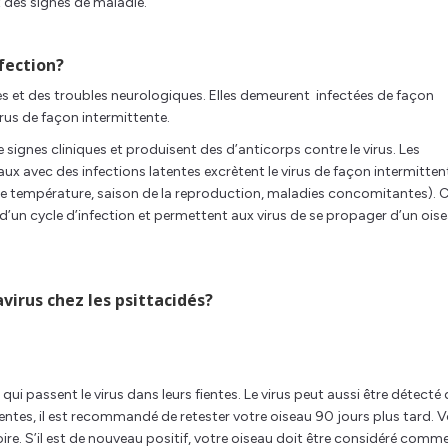
t des signes de maladie.
nfection?
 et des troubles neurologiques. Elles demeurent infectées de façon
irus de façon intermittente.
signes cliniques et produisent des d’anticorps contre le virus. Les
ux avec des infections latentes excrètent le virus de façon intermitten
de température, saison de la reproduction, maladies concomitantes). 
d’un cycle d’infection et permettent aux virus de se propager d’un ois
irus chez les psittacidés?
 qui passent le virus dans leurs fientes. Le virus peut aussi être détecté
ientes, il est recommandé de retester votre oiseau 90 jours plus tard. V
oire. S’il est de nouveau positif, votre oiseau doit être considéré comm