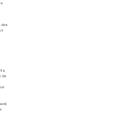
re
 dire
il
Il a
c de
voir
avel,
ur