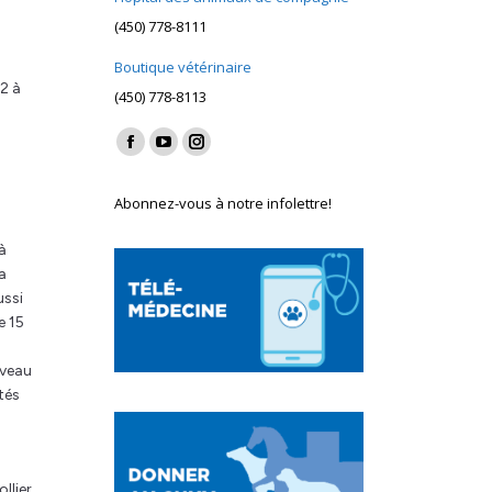
(450) 778-8111
Boutique vétérinaire
 2 à
(450) 778-8113
Find us on:
Facebook
YouTube
Instagram
page
page
page
Abonnez-vous à notre infolettre!
opens
opens
opens
in
in
in
 à
new
new
new
a
window
window
window
ussi
e 15
iveau
tés
llier