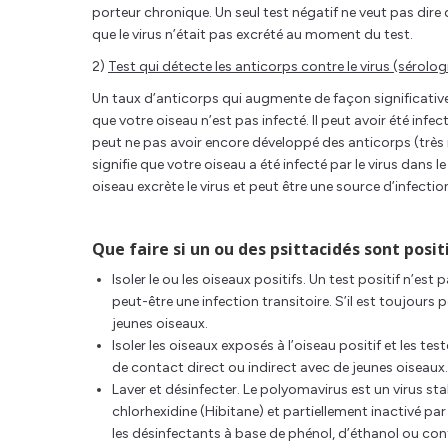
porteur chronique. Un seul test négatif ne veut pas dire
que le virus n’était pas excrété au moment du test.
2)
Test qui détecte les anticorps contre le virus (sérolog
Un taux d’anticorps qui augmente de façon significative 
que votre oiseau n’est pas infecté. Il peut avoir été infe
peut ne pas avoir encore développé des anticorps (très ra
signifie que votre oiseau a été infecté par le virus dans 
oiseau excrète le virus et peut être une source d’infecti
Que faire si un ou des psittacidés sont posi
Isoler le ou les oiseaux positifs. Un test positif n’est
peut-être une infection transitoire. S’il est toujours 
jeunes oiseaux.
Isoler les oiseaux exposés à l’oiseau positif et les tes
de contact direct ou indirect avec de jeunes oiseaux.
Laver et désinfecter. Le polyomavirus est un virus stab
chlorhexidine (Hibitane) et partiellement inactivé p
les désinfectants à base de phénol, d’éthanol ou con