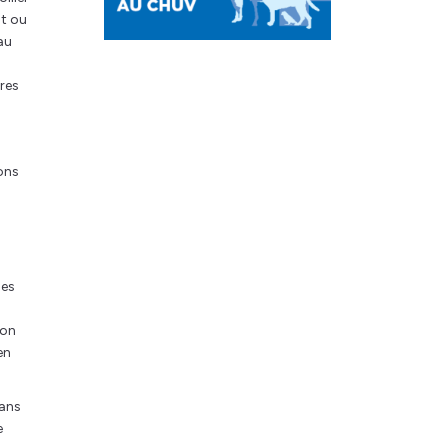
nt ou
au
res
ons
les
ion
en
dans
e