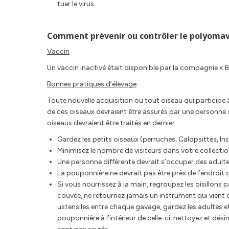
tuer le virus.
Comment prévenir ou contrôler le polyomavi
Vaccin
Un vaccin inactivé était disponible par la compagnie « B
Bonnes pratiques d’élevage
Toute nouvelle acquisition ou tout oiseau qui participe 
de ces oiseaux devraient être assurés par une personne q
oiseaux devraient être traités en dernier.
Gardez les petits oiseaux (perruches, Calopsittes, 
Minimisez le nombre de visiteurs dans votre collection
Une personne différente devrait s’occuper des adulte
La pouponnière ne devrait pas être près de l’endroit 
Si vous nourrissez à la main, regroupez les oisillons
couvée, ne retournez jamais un instrument qui vient d
ustensiles entre chaque gavage, gardez les adultes et
pouponnière à l’intérieur de celle-ci, nettoyez et dés