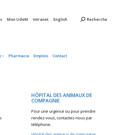
ambulatoire
Pharmacie
Emplois
Contact
s
Mon UdeM
Intranet
English
Recherche
e
Pharmacie
Emplois
Contact
HÔPITAL DES ANIMAUX DE
COMPAGNIE
Pour une urgence ou pour prendre
rendez-vous, contactez-nous par
s
téléphone.
Hôpital des animaux de compagnie