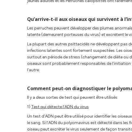
jeunes adultes et les Perruches calopsittes ont raremen
Qu’arrive-t-il aux oiseaux qui survivent à l’i
Les perruches peuvent développer des plumes anormales
latente (demeurent porteuses du virus) et excrètent le v
La plupart des autres psittacidés ne développent pas de 
infections latentes sont fortement suspectées. Les oisea
surtout en période de stress (changement de diète ou 
oiseaux sont probablement responsables de l’initiation 
l’autre.
Comment peut-on diagnostiquer le polyomav
Il y a deux sortes de test qui peuvent être utilisés:
1)
Test qui détecte l’ADN du virus
Un test d’ADN peut être utilisé pour identifier les oiseaux
le sang. Si l’ADN du polyomavirus est détecté dans les f
oiseau peut excréter le virus seulement de façon transit