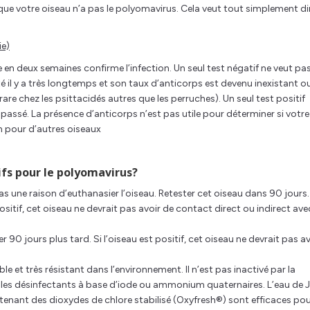
 que votre oiseau n’a pas le polyomavirus. Cela veut tout simplement di
ie)
en deux semaines confirme l’infection. Un seul test négatif ne veut pas
cté il y a très longtemps et son taux d’anticorps est devenu inexistant ou 
re chez les psittacidés autres que les perruches). Un seul test positif
le passé. La présence d’anticorps n’est pas utile pour déterminer si votre
on pour d’autres oiseaux
tifs pour le polyomavirus?
 pas une raison d’euthanasier l’oiseau. Retester cet oiseau dans 90 jours. 
positif, cet oiseau ne devrait pas avoir de contact direct ou indirect ave
ter 90 jours plus tard. Si l’oiseau est positif, cet oiseau ne devrait pas a
le et très résistant dans l’environnement. Il n’est pas inactivé par la
ar les désinfectants à base d’iode ou ammonium quaternaires. L’eau de J
tenant des dioxydes de chlore stabilisé (Oxyfresh®) sont efficaces po