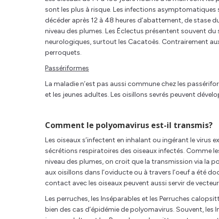
sont les plus à risque. Les infections asymptomatiques
décéder après 12 à 48 heures d’abattement, de stase du 
niveau des plumes. Les Éclectus présentent souvent du s
neurologiques, surtout les Cacatoès. Contrairement aux
perroquets.
Passériformes
La maladie n’est pas aussi commune chez les passérifor
et les jeunes adultes. Les oisillons sevrés peuvent déve
Comment le polyomavirus est-il transmis?
Les oiseaux s’infectent en inhalant ou ingérant le virus e
sécrétions respiratoires des oiseaux infectés. Comme le
niveau des plumes, on croit que la transmission via la
aux oisillons dans l’oviducte ou à travers l’oeuf a été
contact avec les oiseaux peuvent aussi servir de vecteur 
Les perruches, les Inséparables et les Perruches calops
bien des cas d’épidémie de polyomavirus. Souvent, les In