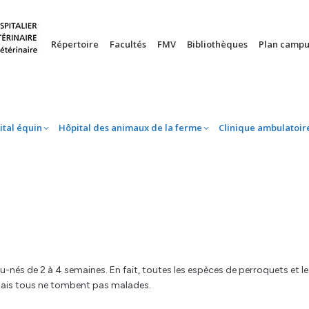
nie
Hôpital équin
Hôpital des animaux de la ferme
Clinique 
Répertoire
Facultés
FMV
Bibliothèques
Plan campu
ital équin
Hôpital des animaux de la ferme
Clinique ambulatoir
-nés de 2 à 4 semaines. En fait, toutes les espèces de perroquets et le
 mais tous ne tombent pas malades.