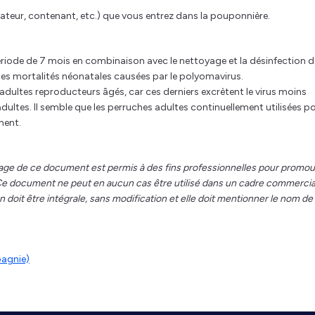
teur, contenant, etc.) que vous entrez dans la pouponnière.
riode de 7 mois en combinaison avec le nettoyage et la désinfection d
r les mortalités néonatales causées par le polyomavirus.
adultes reproducteurs âgés, car ces derniers excrètent le virus moins
ultes. Il semble que les perruches adultes continuellement utilisées po
ment.
age de ce document est permis à des fins professionnelles pour promou
. Ce document ne peut en aucun cas être utilisé dans un cadre commercia
 doit être intégrale, sans modification et elle doit mentionner le nom de
pagnie)