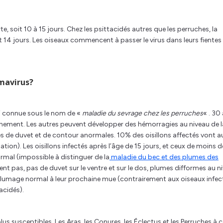
e, soit 10 à 15 jours. Chez les psittacidés autres que les perruches, la
 14 jours. Les oiseaux commencent à passer le virus dans leurs fientes
omavirus?
si connue sous le nom de «
maladie du sevrage chez les perruches
« . 30
ement. Les autres peuvent développer des hémorragies au niveau de l
 de duvet et de contour anormales. 10% des oisillons affectés vont a
ion). Les oisillons infectés après l’âge de 15 jours, et ceux de moins d
mal (impossible à distinguer de la
maladie du bec et des plumes des
rent pas, pas de duvet sur le ventre et sur le dos, plumes difformes au n
 plumage normal à leur prochaine mue (contrairement aux oiseaux infec
acidés).
lus susceptibles. Les Aras, les Conures, les Éclectus et les Perruches à co