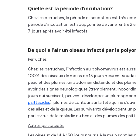
Quelle est la période d’incubation?
Chez les perruches, la période d’incubation est très court
période d’incubation est soupçonnée de varier entre 2 et
7 jours après avoir été infectés.
De quoi a l’air un oiseau infecté par le poly
Perruches
Chez les perruches, l’infection au polyomavirus est aus
100% des oiseaux de moins de 15 jours meurent soudain
peau et des plumes, un abdomen distendu et des plumes
avoir des signes neurologiques (tremblement, incoordinat
jours qui survivent, peuvent développer un plumage anor
psittacidés
): plumes de contour sur la tête qui ne s’ouv
des ailes et de la queue. Les survivants développent un
par le virus de la maladie du bec et des plumes des psitt
Autres psittacidés
Les oiseaux de 14 à 150 jours nourris à la main sont les p