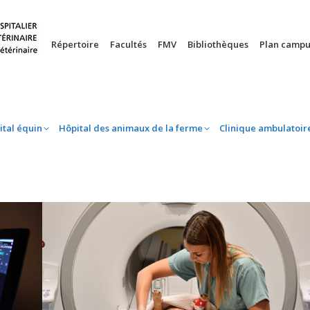
nie
Hôpital équin
Hôpital des animaux de la ferme
Clinique 
Répertoire
Facultés
FMV
Bibliothèques
Plan campu
ital équin
Hôpital des animaux de la ferme
Clinique ambulatoir