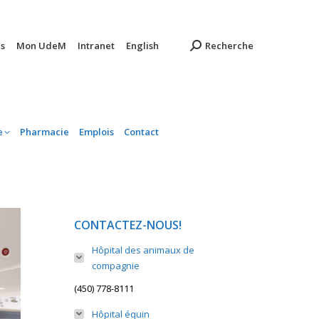
ambulatoire
Pharmacie
Emplois
Contact
s
Mon UdeM
Intranet
English
Recherche
e
Pharmacie
Emplois
Contact
CONTACTEZ-NOUS!
Hôpital des animaux de
compagnie
(450) 778-8111
Hôpital équin