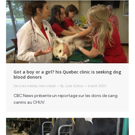
Got a boy or a girl? his Quebec clinic is seeking dog
blood donors
Dans les médias
,
Non classé
By
Julie Dufour
6 août 2025
CBC News présente un reportage sur les dons de sang
canins au CHUV.