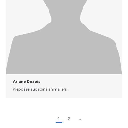
Ariane Dozois
Préposée aux soins animaliers
1
2
→