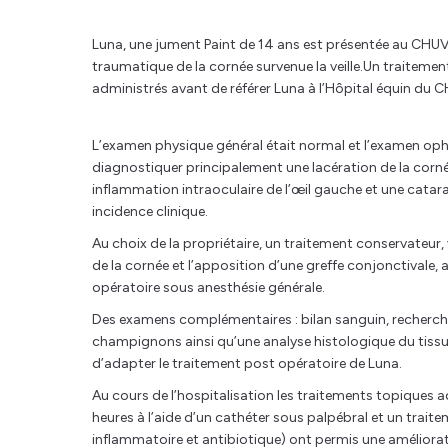
Luna, une jument Paint de 14 ans est présentée au CHUV
traumatique de la cornée survenue la veille.Un traitem
administrés avant de référer Luna à l’Hôpital équin du 
L’examen physique général était normal et l’examen op
diagnostiquer principalement une lacération de la corn
inflammation intraoculaire de l’œil gauche et une catara
incidence clinique.
Au choix de la propriétaire, un traitement conservateur, 
de la cornée et l’apposition d’une greffe conjonctivale,
opératoire sous anesthésie générale.
Des examens complémentaires : bilan sanguin, recherche
champignons ainsi qu’une analyse histologique du tissu
d’adapter le traitement post opératoire de Luna.
Au cours de l’hospitalisation les traitements topiques a
heures à l’aide d’un cathéter sous palpébral et un trait
inflammatoire et antibiotique) ont permis une améliora