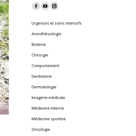
Find us on:
Facebook
YouTube
Instagram
page
page
page
Urgences et soins intensifs
opens
opens
opens
in
in
in
Anesthésiologie
new
new
new
Boiterie
window
window
window
Chirurgie
Comportement
Dentisterie
Dermatologie
Imagerie médicale
Médecine interne
Médecine sportive
Oncologie