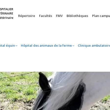
nie
Hôpital équin
Hôpital des animaux de la ferme
Clinique 
Répertoire
Facultés
FMV
Bibliothèques
Plan campu
ital équin
Hôpital des animaux de la ferme
Clinique ambulatoir