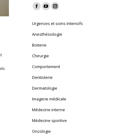
Find us on:
Facebook
YouTube
Instagram
page
page
page
Urgences et soins intensifs
opens
opens
opens
in
in
in
Anesthésiologie
new
new
new
Boiterie
window
window
window
et
Chirurgie
Comportement
ils
Dentisterie
Dermatologie
Imagerie médicale
Médecine interne
Médecine sportive
Oncologie