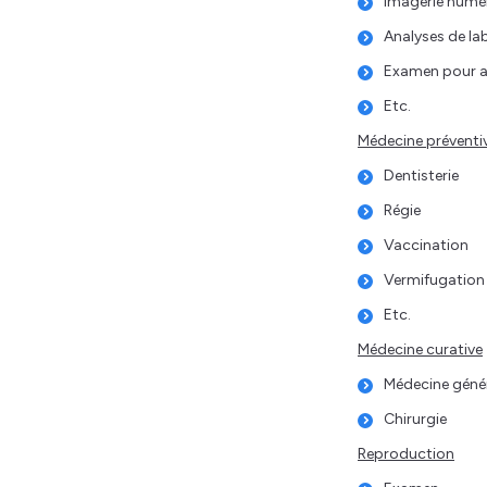
Imagerie numér
Analyses de la
Examen pour 
Etc.
Médecine préventi
Dentisterie
Régie
Vaccination
Vermifugation
Etc.
Médecine curative
Médecine géné
Chirurgie
Reproduction