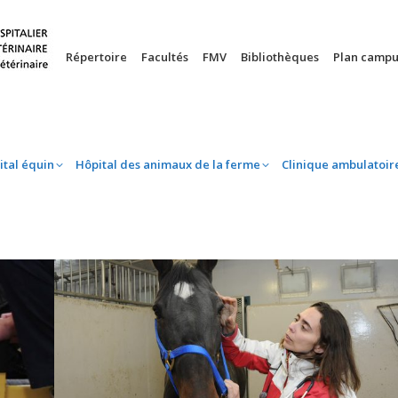
nie
Hôpital équin
Hôpital des animaux de la ferme
Clinique 
Répertoire
Facultés
FMV
Bibliothèques
Plan campu
ital équin
Hôpital des animaux de la ferme
Clinique ambulatoir