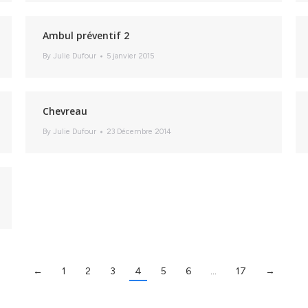
Ambul préventif 2
By
Julie Dufour
5 janvier 2015
Chevreau
By
Julie Dufour
23 Décembre 2014
←
1
2
3
4
5
6
…
17
→