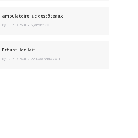
ambulatoire luc descôteaux
By
Julie Dufour
5 janvier 2015
Echantillon lait
By
Julie Dufour
22 Décembre 2014