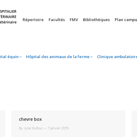
nie
Hôpital équin
Hôpital des animaux de la ferme
Clinique 
Répertoire
Facultés
FMV
Bibliothèques
Plan campu
ital équin
Hôpital des animaux de la ferme
Clinique ambulatoir
chevre box
By
Julie Dufour
7 janvier 2015