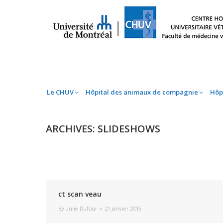
Le CHUV
Hôpital des animaux de compag
Le CHUV
Hôpital des animaux de compagnie
Hôp
ARCHIVES:
SLIDESHOWS
ct scan veau
By
Julie Dufour
21 janvier 2015