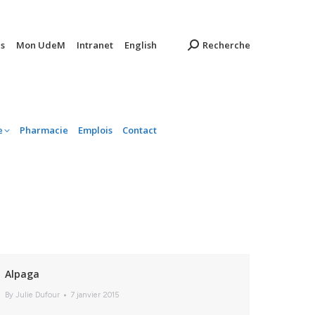
ambulatoire
Pharmacie
Emplois
Contact
s
Mon UdeM
Intranet
English
Recherche
e
Pharmacie
Emplois
Contact
Alpaga
By
Julie Dufour
7 janvier 2015