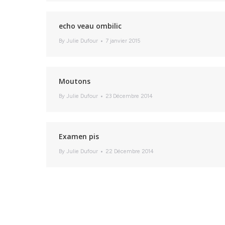
echo veau ombilic
By
Julie Dufour
7 janvier 2015
Moutons
By
Julie Dufour
23 Décembre 2014
Examen pis
By
Julie Dufour
22 Décembre 2014