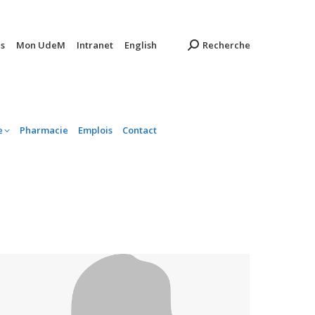
ambulatoire
Pharmacie
Emplois
Contact
s
Mon UdeM
Intranet
English
Recherche
e
Pharmacie
Emplois
Contact