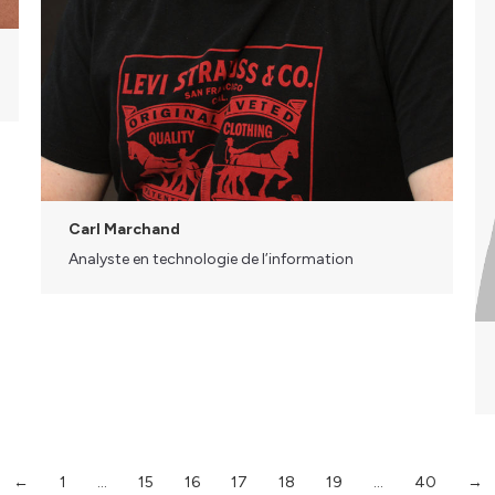
Carl Marchand
Analyste en technologie de l’information
←
1
…
15
16
17
18
19
…
40
→