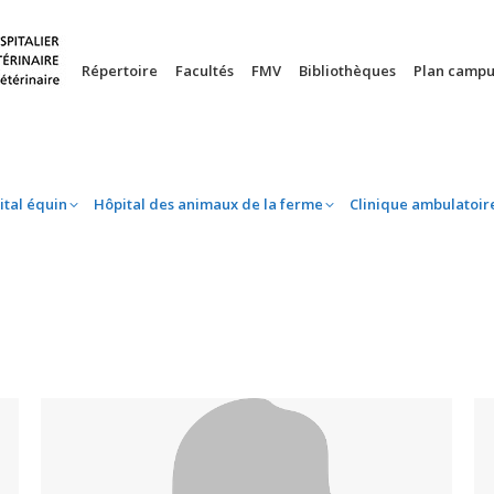
nie
Hôpital équin
Hôpital des animaux de la ferme
Clinique 
Répertoire
Facultés
FMV
Bibliothèques
Plan campu
ital équin
Hôpital des animaux de la ferme
Clinique ambulatoir