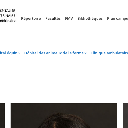
nie
Hôpital équin
Hôpital des animaux de la ferme
Clinique 
Répertoire
Facultés
FMV
Bibliothèques
Plan campu
ital équin
Hôpital des animaux de la ferme
Clinique ambulatoir