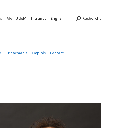
ambulatoire
Pharmacie
Emplois
Contact
s
Mon UdeM
Intranet
English
Recherche
e
Pharmacie
Emplois
Contact