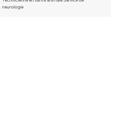
Technicienne en santé animale Service de
neurologie