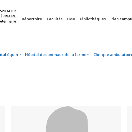
nie
Hôpital équin
Hôpital des animaux de la ferme
Clinique 
Répertoire
Facultés
FMV
Bibliothèques
Plan campu
ital équin
Hôpital des animaux de la ferme
Clinique ambulatoir