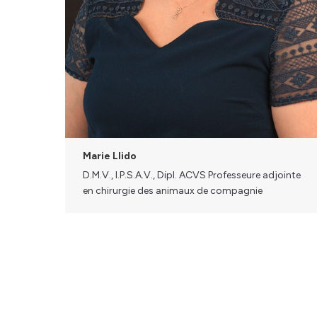
Marie Llido
D.M.V., I.P.S.A.V., Dipl. ACVS Professeure adjointe
en chirurgie des animaux de compagnie