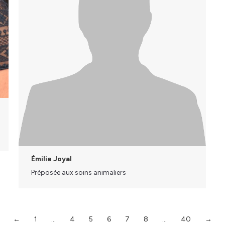
Émilie Joyal
Préposée aux soins animaliers
←
1
…
4
5
6
7
8
…
40
→