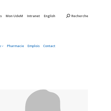
ambulatoire
Pharmacie
Emplois
Contact
s
Mon UdeM
Intranet
English
Recherche
e
Pharmacie
Emplois
Contact