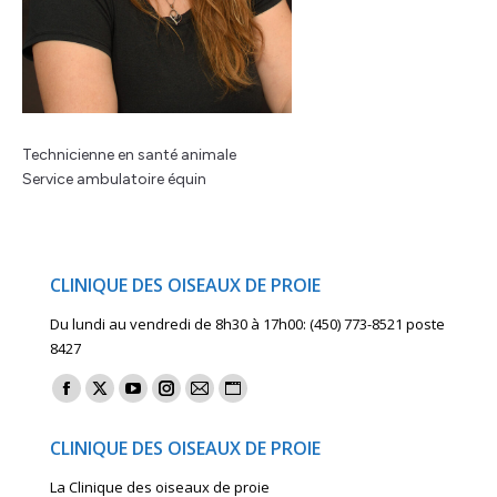
Technicienne en santé animale
Service ambulatoire équin
CLINIQUE DES OISEAUX DE PROIE
Du lundi au vendredi de 8h30 à 17h00: (450) 773-8521 poste
8427
Find us on:
Facebook
X
YouTube
Instagram
Mail
Website
page
page
page
page
page
page
CLINIQUE DES OISEAUX DE PROIE
opens
opens
opens
opens
opens
opens
La Clinique des oiseaux de proie
in
in
in
in
in
in