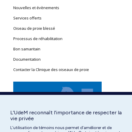
new
new
new
new
new
new
Nouvelles et évènements
window
window
window
window
window
window
Services offerts
Oiseau de proie blessé
Processus de réhabilitation
Bon samaritain
Documentation
Contacter la Clinique des oiseaux de proie
L’UdeM reconnaît l’importance de respecter la
vie privée
L’utilisation de témoins nous permet d’améliorer et de