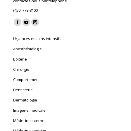
contactez-nous par téléphone.
(450) 778-8100
Find us on:
Facebook
YouTube
Instagram
page
page
page
Urgences et soins intensifs
opens
opens
opens
in
in
in
Anesthésiologie
new
new
new
Boiterie
window
window
window
Chirurgie
Comportement
Dentisterie
Dermatologie
Imagerie médicale
Médecine interne
Médecine sportive