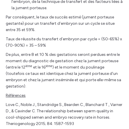
l’embryon, de la technique de transfert et des facteurs liées à
la jument porteuse.
Par conséquent, le taux de succès estimé (jument porteuse
gestante) pour un transfert d’embryon sur un cycle se situe
entre 35 et 59%.
Taux de réussite du transfert d’embryon par cycle = (50-65%) x
(70-90%) = 35 – 59%
De plus, entre 8 et 10 % des gestations seront perdues entre le
moment du diagnostic de gestation chez la jument porteuse
ième
ième
(entre le 12
et le 16
) et le moment du poulinage
(toutefois ce taux est identique chez la jument porteuse d’un
embryon et chez la jument inséminée et qui porte elle-même sa
gestation).
Références
Love C., Noble J., Standridge S., Bearden C., Blanchard T., Varner
D., & Cavinder C. The relationship between sperm quality in
cool-shipped semen and embryo recovery rate in horses.
Theriogenology 2015; 84: 1587-1593