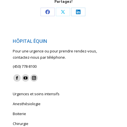
Partagez!
Share
Share
Share
on
on
on
Facebook
X
LinkedIn
HÔPITAL ÉQUIN
Pour une urgence ou pour prendre rendez-vous,
contactez-nous par téléphone.
(450) 778-8100
Find us on:
Facebook
YouTube
Instagram
page
page
page
Urgences et soins intensifs
opens
opens
opens
in
in
in
Anesthésiologie
new
new
new
Boiterie
window
window
window
Chirurgie