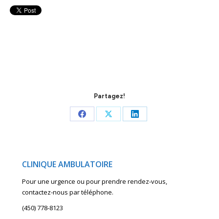
Partagez!
Share
Share
Share
on
on
on
Facebook
X
LinkedIn
CLINIQUE AMBULATOIRE
Pour une urgence ou pour prendre rendez-vous,
contactez-nous par téléphone.
(450) 778-8123