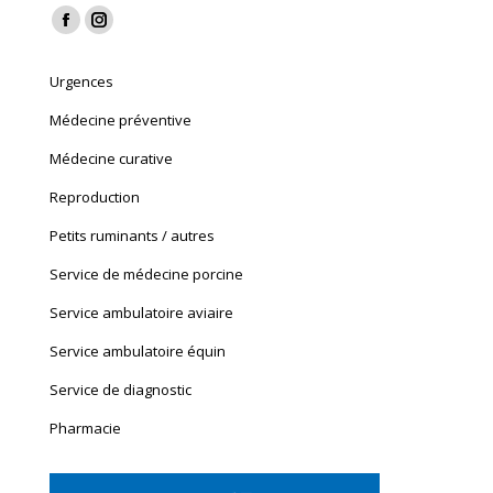
Find us on:
Facebook
Instagram
page
page
Urgences
opens
opens
in
in
Médecine préventive
new
new
Médecine curative
window
window
Reproduction
Petits ruminants / autres
Service de médecine porcine
Service ambulatoire aviaire
Service ambulatoire équin
Service de diagnostic
Pharmacie