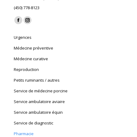
(450) 778-8123
Find us on:
Facebook
Instagram
page
page
Urgences
opens
opens
in
in
Médecine préventive
new
new
Médecine curative
window
window
Reproduction
Petits ruminants / autres
Service de médecine porcine
Service ambulatoire aviaire
Service ambulatoire équin
Service de diagnostic
Pharmacie