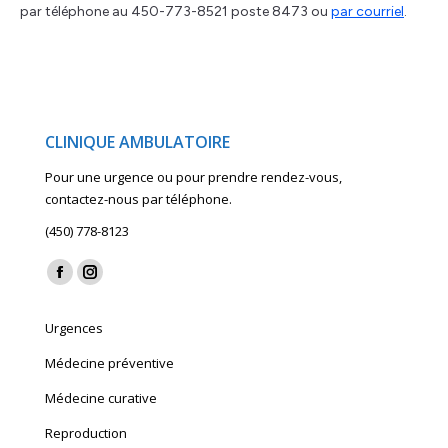
par téléphone au 450-773-8521 poste 8473 ou
par courriel
.
CLINIQUE AMBULATOIRE
Pour une urgence ou pour prendre rendez-vous,
contactez-nous par téléphone.
(450) 778-8123
Find us on:
Facebook
Instagram
page
page
Urgences
opens
opens
in
in
Médecine préventive
new
new
Médecine curative
window
window
Reproduction