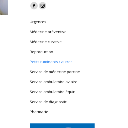
Find us on:
Facebook
Instagram
page
page
Urgences
opens
opens
in
in
Médecine préventive
new
new
Médecine curative
window
window
Reproduction
Petits ruminants / autres
Service de médecine porcine
Service ambulatoire aviaire
Service ambulatoire équin
Service de diagnostic
Pharmacie