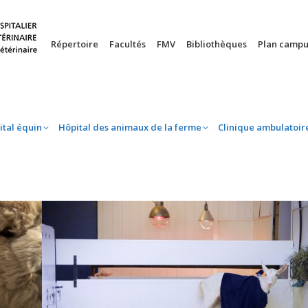
nie
Hôpital équin
Hôpital des animaux de la ferme
Clinique 
Répertoire
Facultés
FMV
Bibliothèques
Plan campu
ital équin
Hôpital des animaux de la ferme
Clinique ambulatoir