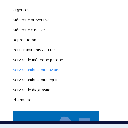
page
page
Urgences
opens
opens
in
in
Médecine préventive
new
new
Médecine curative
window
window
Reproduction
Petits ruminants / autres
Service de médecine porcine
Service ambulatoire aviaire
Service ambulatoire équin
Service de diagnostic
Pharmacie