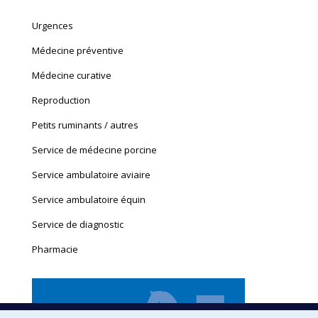
page
page
Urgences
opens
opens
in
in
Médecine préventive
new
new
Médecine curative
window
window
Reproduction
Petits ruminants / autres
Service de médecine porcine
Service ambulatoire aviaire
Service ambulatoire équin
Service de diagnostic
Pharmacie