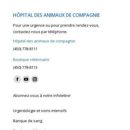
HÔPITAL DES ANIMAUX DE COMPAGNIE
Pour une urgence ou pour prendre rendez-vous,
contactez-nous par téléphone.
Hôpital des animaux de compagnie
(450) 778-8111
Boutique vétérinaire
(450) 778-8113
Find us on:
Facebook
YouTube
Instagram
page
page
page
Abonnez-vous à notre infolettre!
opens
opens
opens
in
in
in
Urgentologie et soins intensifs
new
new
new
window
window
window
Banque de sang