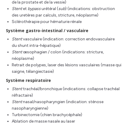
de la prostate et de la vessie)
Stent
et
bypass
urétéral (
sub
) (indications: obstruction
des uretères par calculs, stricture, néoplasme)
Sclérothérapie pour hématurie rénale
Système gastro-intestinal / vasculaire
Stent
vasculaire (indication: correction endovasculaire
du shunt intra-hépatique)
Stent
œsophagien / colon (indications: stricture,
néoplasme)
Retrait de polypes, laser des lésions vasculaires (masse qui
saigne, télangiectasie)
Système respiratoire
Stent
trachéal/bronchique (indications: collapse trachéal
réfractaire)
Stent
nasal/nasopharyngien (indication: sténose
nasopharyngienne)
Turbinectomie (chien brachycéphale)
Ablation de masse nasale au laser