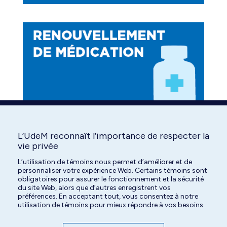
L’UdeM reconnaît l’importance de respecter la
Find us on:
Facebook
YouTube
Instagram
vie privée
page
page
page
L’utilisation de témoins nous permet d’améliorer et de
personnaliser votre expérience Web. Certains témoins sont
opens
opens
opens
obligatoires pour assurer le fonctionnement et la sécurité
in
in
in
du site Web, alors que d’autres enregistrent vos
préférences. En acceptant tout, vous consentez à notre
new
new
new
utilisation de témoins pour mieux répondre à vos besoins.
window
window
window