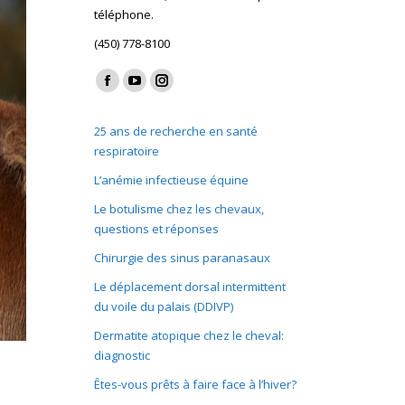
téléphone.
(450) 778-8100
Find us on:
Facebook
YouTube
Instagram
page
page
page
25 ans de recherche en santé
opens
opens
opens
respiratoire
in
in
in
L’anémie infectieuse équine
new
new
new
window
window
window
Le botulisme chez les chevaux,
questions et réponses
Chirurgie des sinus paranasaux
Le déplacement dorsal intermittent
du voile du palais (DDIVP)
Dermatite atopique chez le cheval:
diagnostic
Êtes-vous prêts à faire face à l’hiver?