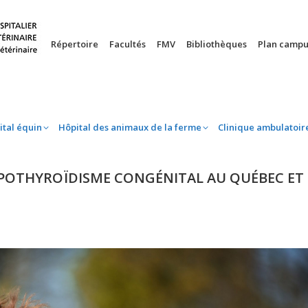
nie
Hôpital équin
Hôpital des animaux de la ferme
Clinique 
Répertoire
Facultés
FMV
Bibliothèques
Plan campu
ital équin
Hôpital des animaux de la ferme
Clinique ambulatoir
POTHYROÏDISME CONGÉNITAL AU QUÉBEC ET