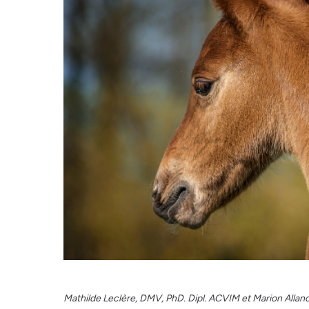
Mathilde Leclère, DMV, PhD. Dipl. ACVIM et Marion Allan