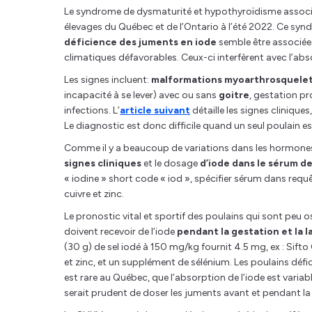
Le syndrome de dysmaturité et hypothyroïdisme associé
élevages du Québec et de l’Ontario à l’été 2022. Ce sy
déficience des juments en iode
semble être associée
climatiques défavorables. Ceux-ci interfèrent avec l’abs
Les signes incluent:
malformations myoarthrosquele
incapacité à se lever) avec ou sans
goitre
, gestation p
infections. L’
article suivant
détaille les signes cliniqu
Le diagnostic est donc difficile quand un seul poulain es
Comme il y a beaucoup de variations dans les hormones t
signes cliniques
et le dosage
d’iode dans le
sérum de
« iodine » short code « iod », spécifier sérum dans requ
cuivre et zinc.
Le pronostic vital et sportif des poulains qui sont peu 
doivent recevoir de l’iode
pendant la gestation et la l
(30 g) de sel iodé à 150 mg/kg fournit 4.5 mg, ex : Sift
et zinc, et un supplément de sélénium. Les poulains dé
est rare au Québec, que l’absorption de l’iode est variabl
serait prudent de doser les juments avant et pendant la