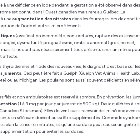
 à une déficience en iode pendant la gestation a été observé dans de
ndrome est connu dans l’Ouest canadien mais rare au Québec. La
 à une
augmentation des nitrates
dans les fourrages lors de conditi
orption de l’iode et autres microéléments.
ttiques
(ossification incomplète, contractures, rupture des extenseurs
rolongée, dysmaturité, prognathisme, ombilic anormal (gros, hernie),
es, mais ils ne sont pas nécessairement tous présents chez un même poul
t affecté.
hyroïdiennes et l’iode des nouveau-nés, le diagnostic est basé sur le
s juments.
Ceci peut être fait à Guelph (Guelph Vet Animal Health Lab,
ête) ou au Michigan. Les poulains sont aussi souvent déficients en sélé
ossifiés et non ambulatoires est réservé à sombre. En prévention, les ju
actation
(1 à 3 mg par jour par jument de 500 kg). Deux cuillérées à s
o Canadian Stockman). Elles doivent aussi recevoir des minéraux avec c
ficients en sélénium doivent aussi être supplémentés. Comme le syndro
e selon la teneur en nitrates, et qu’une surdose peut causer un goitre, il
 supplémentation pour éviter les surdoses.