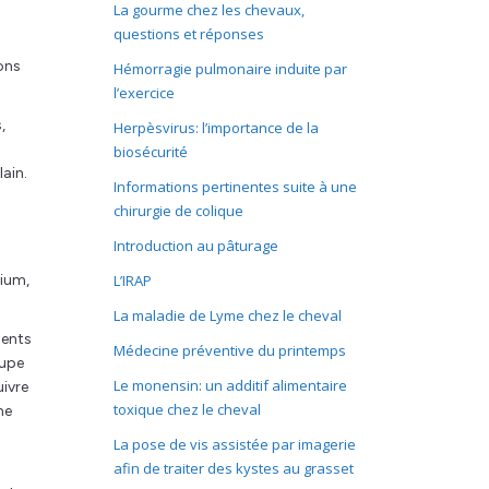
La gourme chez les chevaux,
s
questions et réponses
ons
Hémorragie pulmonaire induite par
l’exercice
,
Herpèsvirus: l’importance de la
biosécurité
ain.
Informations pertinentes suite à une
chirurgie de colique
s
Introduction au pâturage
nium,
L’IRAP
La maladie de Lyme chez le cheval
ments
Médecine préventive du printemps
oupe
Le monensin: un additif alimentaire
uivre
toxique chez le cheval
me
La pose de vis assistée par imagerie
afin de traiter des kystes au grasset