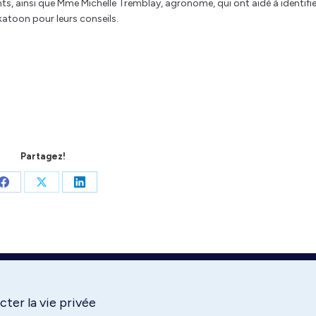
nts, ainsi que Mme Michelle Tremblay, agronome, qui ont aidé à identifie
katoon pour leurs conseils.
Partagez!
Share
Share
Share
on
on
on
Facebook
X
LinkedIn
ter la vie privée