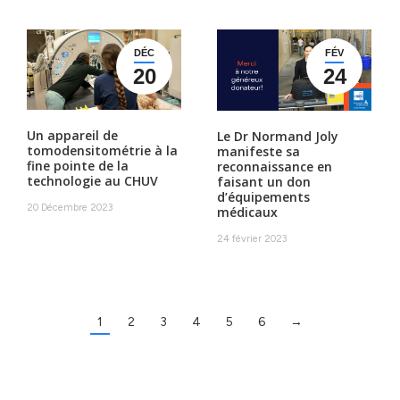
DÉC
FÉV
20
24
Un appareil de
Le Dr Normand Joly
tomodensitométrie à la
manifeste sa
fine pointe de la
reconnaissance en
technologie au CHUV
faisant un don
d’équipements
20 Décembre 2023
médicaux
24 février 2023
1
2
3
4
5
6
→