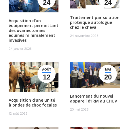
24
24
Traitement par solution
Acquisition d’un
protéique autologue
équipement permettant
chez le cheval
des ovariectomies
équines minimalement
24 novembre 2025
invasives
24 janvier 2026
AOÛT
MAI
12
20
Lancement du nouvel
Acquisition d’une unité
appareil d’IRM au CHUV
à ondes de choc focales
20 mai 2025
12 août 2025