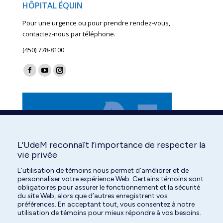
HÔPITAL ÉQUIN
Pour une urgence ou pour prendre rendez-vous,
contactez-nous par téléphone.
(450) 778-8100
Find us on:
Facebook
YouTube
Instagram
page
page
page
opens
opens
opens
in
in
in
new
new
new
window
window
window
L’UdeM reconnaît l’importance de respecter la
vie privée
L’utilisation de témoins nous permet d’améliorer et de
personnaliser votre expérience Web. Certains témoins sont
obligatoires pour assurer le fonctionnement et la sécurité
du site Web, alors que d’autres enregistrent vos
préférences. En acceptant tout, vous consentez à notre
utilisation de témoins pour mieux répondre à vos besoins.