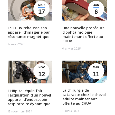
MAR
JAN
17
6
Le CHUV rehausse son
Une nouvelle procédure
appareil d’imagerie par
d’ophtalmologie
résonance magnétique
maintenant offerte au
CHUV
17 mars 2025
6 janvier 2025
NOV
MAR
12
11
La chirurgie de
L’Hôpital équin fait
cataracte chez le cheval
l’acquisition d’un nouvel
adulte maintenant
appareil d’endoscopie
offerte au CHUV
respiratoire dynamique
11 mars 2024
12 novembre 2024