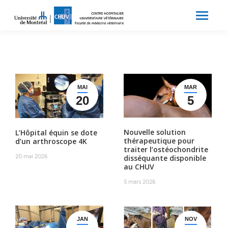
Search:
Recherche
MAI
MAR
20
5
Nouvelle solution
L’Hôpital équin se dote
thérapeutique pour
d’un arthroscope 4K
traiter l’ostéochondrite
20 mai 2026
disséquante disponible
au CHUV
5 mars 2026
JAN
NOV